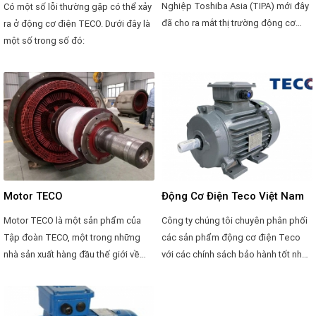
Nghiệp Toshiba Asia (TIPA) mới đây
Có một số lỗi thường gặp có thể xảy
đã cho ra mắt thị trường động cơ
ra ở động cơ điện TECO. Dưới đây là
điện hiệu suất cao IE2
một số trong số đó:
Motor TECO
Động Cơ Điện Teco Việt Nam
Motor TECO là một sản phẩm của
Công ty chúng tôi chuyên phân phối
Tập đoàn TECO, một trong những
các sản phẩm động cơ điện Teco
nhà sản xuất hàng đầu thế giới về
với các chính sách bảo hành tốt nhất,
động cơ điện và các thiết bị điện tử
chiết khấu ưu đãi hợp lí và giá thành
công nghiệp. Motor TECO 2024 đại
cạnh tranh dành cho các Quý đại lý.
diện cho dòng sản phẩm mới nhất
Model AESV và AESU Máy được thiết