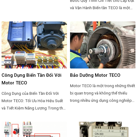
Bước Quy Trình Chi Tiết cho Lắp Đặt
và Vận Hành Biến tần TECO là một
trong những thiết bị quan trọng trong
ngành công nghiệp để điều khiển
tốc độ quay của động cơ điện. Việc
cài đặt chính xác và hiệu quả của
biến tần là yếu tố then chốt đối với
hiệu suất và an toàn của hệ thống
điện. Dưới đây là một hướng dẫn chi
tiết về cách cài đặt biến tần TECO.
Công Dụng Biến Tần Đối Với
Bảo Dưỡng Motor TECO
Motor TECO
Motor TECO là một trong những thiết
bị quan trọng và không thể thiếu
Công Dụng của Biến Tần Đối Với
trong nhiều ứng dụng công nghiệp
Motor TECO: Tối Ưu Hóa Hiệu Suất
và dân dụng. Để đảm bảo hoạt động
và Tiết Kiệm Năng Lượng Trong thế
ổn định và hiệu suất cao của motor
giới công nghiệp hiện đại, việc sử
trong thời gian dài, việc bảo dưỡng
dụng motor để điều khiển các thiết
định kỳ là rất quan trọng. Dưới đây là
bị và hệ thống là không thể tránh