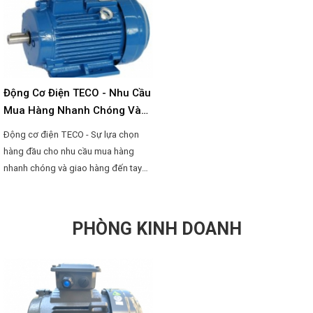
của công ty, được thiết kế để đáp
kế với vỏ gang đúc đem lại độ chắc
ứng các yêu cầu khắt khe của nhiều
chắn với các chi tiết được gia công
ngành công nghiệp hiện đại.
bằng công nghệ cao . Động cơ có
hiệu suất cao cùng với thiết kế gọn
nhẹ, không chiếm nhiều diện tích và
đặc biệt ít tiếng ồn khi vận hành.
Động Cơ Điện TECO - Nhu Cầu
Mua Hàng Nhanh Chóng Và
Giao Hàng Đến Tay Khách
Động cơ điện TECO - Sự lựa chọn
Hàng Ngay.
hàng đầu cho nhu cầu mua hàng
nhanh chóng và giao hàng đến tay
khách hàng ngay lập tức!
PHÒNG KINH DOANH