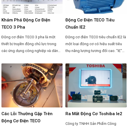
chuẩn Quốc tế (ISO).
Khám Phá Động Cơ Điện
Động Cơ Điện TECO Tiêu
TECO 3 Pha
Chuẩn IE2
Động cơ điện TECO 3 pha là một
Động cơ điện TECO tiêu chuẩn IE2 là
thiết bị truyền động chủ lực trong
một loại động cơ có hiệu suất tiêu
các ứng dụng công nghiệp và dân
thụ năng lượng tương đối cao. "IE"
dụng. Dưới đây là mô tả về cấu tạo
trong TECO IE2 đại diện cho
cơ bản của động cơ điện TECO 3
"International Efficiency", tức là hiệu
pha:
suất quốc tế. Cụ thể, IE2 đề cập đến
các tiêu chuẩn hiệu suất của động
cơ điện, đặt ra bởi Hiệp hội Kỹ sư
Điện và Điện Tử (IEEE) và Tổ chức
Tiêu chuẩn Quốc tế (ISO).
Các Lỗi Thường Gặp Trên
Ra Mắt Động Cơ Toshiba Ie2
Động Cơ Điện TECO
Công ty TNHH Sản Phẩm Công