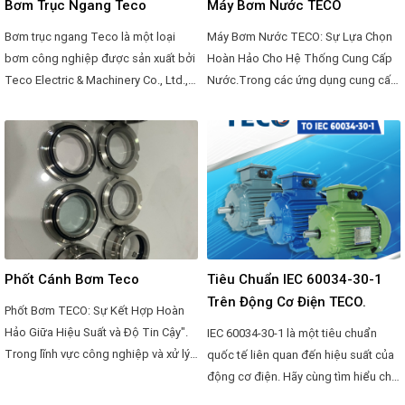
Bơm Trục Ngang Teco
Máy Bơm Nước TECO
Bơm trục ngang Teco là một loại
Máy Bơm Nước TECO: Sự Lựa Chọn
bơm công nghiệp được sản xuất bởi
Hoàn Hảo Cho Hệ Thống Cung Cấp
Teco Electric & Machinery Co., Ltd.,
Nước.Trong các ứng dụng cung cấp
một công ty có trụ sở tại Đài Loan
nước, việc chọn lựa một hệ thống
chuyên sản xuất các sản phẩm liên
bơm đáng tin cậy và hiệu quả là vô
quan đến điện và cơ khí. Bơm trục
cùng quan trọng. Và trong danh sách
ngang Teco là một sản phẩm được
những nhà sản xuất hàng đầu về các
ứng dụng rộng rãi trong các ngành
sản phẩm bơm, TECO là một tên tuổi
công nghiệp khác nhau để cung cấp
được biết đến với sự đa dạng, chất
dòng chảy và áp lực cho chất lỏng
lượng và độ tin cậy của sản phẩm
hoặc hỗn hợp khí-đám.
của mình.
Phốt Cánh Bơm Teco
Tiêu Chuẩn IEC 60034-30-1
Trên Động Cơ Điện TECO.
Phốt Bơm TECO: Sự Kết Hợp Hoàn
Hảo Giữa Hiệu Suất và Độ Tin Cậy".
IEC 60034-30-1 là một tiêu chuẩn
Trong lĩnh vực công nghiệp và xử lý
quốc tế liên quan đến hiệu suất của
nước, việc lựa chọn phốt bơm chất
động cơ điện. Hãy cùng tìm hiểu chi
lượng là điều vô cùng quan trọng để
tiết về nó: