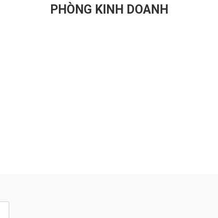
ng rãi trong các ngành công nghiệp
phẩm bơm, TECO là một tên tuổi đư
PHÒNG KINH DOANH
au để cung cấp dòng chảy và áp lực
đến với sự đa dạng, chất lượng và độ
t lỏng hoặc hỗn hợp khí-đám.
của sản phẩm của mình.