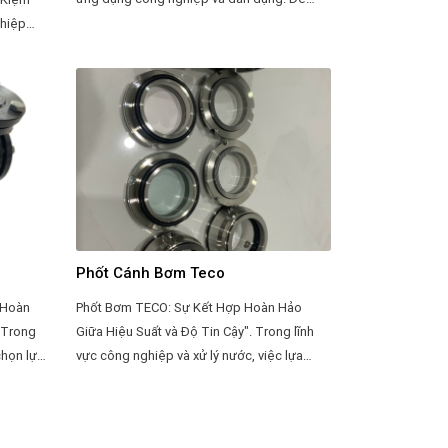
đảm bảo hoạt động ổn định và hiệu suất
cao của motor trong thời gian dài, việc bảo
u khiển
dưỡng định kỳ là rất quan trọng. Dưới đây là
 tránh
một số bí quyết và hướng dẫn để bảo
 lượng
dưỡng motor TECO một cách hiệu quả:
ng đầu
 Để tăng
lượng
biến tần
i đây là
n đối
Phốt Cánh Bơm Teco
 Hoàn
Phốt Bơm TECO: Sự Kết Hợp Hoàn Hảo
.Trong
Giữa Hiệu Suất và Độ Tin Cậy". Trong lĩnh
chọn lựa
vực công nghiệp và xử lý nước, việc lựa
iệu quả
chọn phốt bơm chất lượng là điều vô cùng
h sách
quan trọng để đảm bảo hiệu suất và độ tin
c sản
cậy của hệ thống. Trong thị trường đầy cạnh