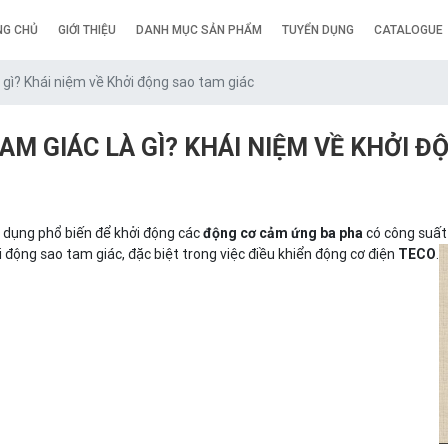
G CHỦ
GIỚI THIỆU
DANH MỤC SẢN PHẨM
TUYỂN DỤNG
CATALOGUE
 gì? Khái niệm về Khởi động sao tam giác
AM GIÁC LÀ GÌ? KHÁI NIỆM VỀ KHỞI Đ
dụng phổ biến để khởi động các
có công suất
động cơ cảm ứng ba pha
động sao tam giác, đặc biệt trong việc điều khiển động cơ điện
.
TECO