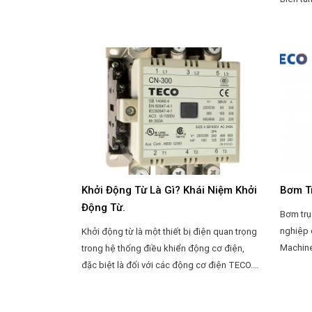
quan tr
điều kh
Việc cài
tần là y
an toàn
hướng dẫ
TECO.
Khởi Động Từ Là Gì? Khái Niệm Khởi
Bơm T
Động Từ.
Bơm trụ
nghiệp 
Khởi động từ là một thiết bị điện quan trọng
Machiner
trong hệ thống điều khiển động cơ điện,
tại Đài
đặc biệt là đối với các động cơ điện TECO.
liên qu
Bài viết dưới đây sẽ giới thiệu về khái niệm,
ngang 
cấu tạo và nguyên lý hoạt động của khởi