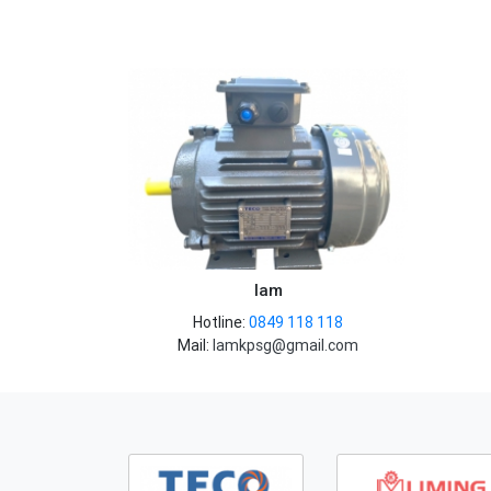
dụng rộ
động từ, cũng như ứng dụng của nó trong
khác nh
việc điều khiển động cơ điện TECO.
cho chấ
lam
Hotline:
0849 118 118
Mail:
lamkpsg@gmail.com