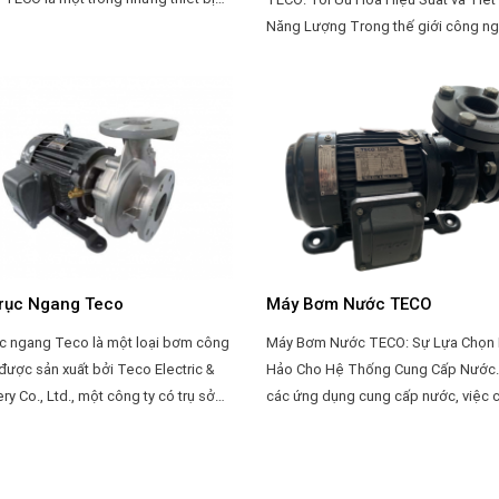
ọng trong ngành công nghiệp để
Năng Lượng Trong thế giới công nghiệp
iển tốc độ quay của động cơ điện.
hiện đại, việc sử dụng motor để điề
 đặt chính xác và hiệu quả của biến
các thiết bị và hệ thống là không thể
ếu tố then chốt đối với hiệu suất và
khỏi. Motor TECO, với uy tín và chất
 của hệ thống điện. Dưới đây là một
hàng đầu, đã trở thành lựa chọn hà
n chi tiết về cách cài đặt biến tần
trong nhiều ứng dụng công nghiệp.
cường hiệu suất và tiết kiệm năng 
của các hệ thống này, việc sử dụng 
đã trở nên phổ biến và cần thiết. Dướ
một số công dụng chính của biến tầ
với motor TECO:
rục Ngang Teco
Máy Bơm Nước TECO
c ngang Teco là một loại bơm công
Máy Bơm Nước TECO: Sự Lựa Chọn
được sản xuất bởi Teco Electric &
Hảo Cho Hệ Thống Cung Cấp Nước
y Co., Ltd., một công ty có trụ sở
các ứng dụng cung cấp nước, việc 
 Loan chuyên sản xuất các sản phẩm
một hệ thống bơm đáng tin cậy và h
an đến điện và cơ khí. Bơm trục
là vô cùng quan trọng. Và trong dan
Teco là một sản phẩm được ứng
những nhà sản xuất hàng đầu về cá