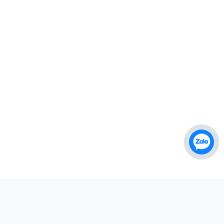
ợc biết
tranh này, phốt bơm TECO đã nhanh chóng
 tin cậy
chiếm được sự tin tưởng và đánh giá cao từ
cộng đồng người tiêu dùng và các chuyên
gia. Dưới đây là một bài đánh giá tốt nhất về
phốt bơm TECO, với sự tập trung vào các ưu
điểm nổi bật của sản phẩm này.