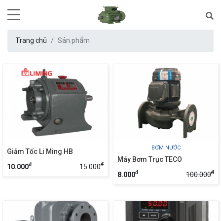
Trang chủ
Sản phẩm
BƠM NƯỚC
Giảm Tốc Li Ming HB
Máy Bơm Trục TECO
đ
đ
15.000
10.000
đ
đ
100.000
8.000