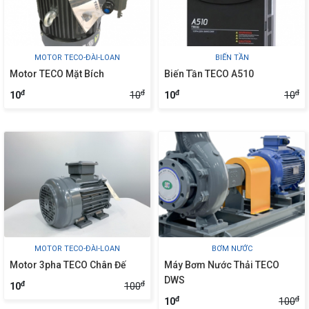
MOTOR TECO-ĐÀI-LOAN
BIẾN TẦN
Motor TECO Mặt Bích
Biến Tần TECO A510
đ
đ
đ
đ
10
10
10
10
MOTOR TECO-ĐÀI-LOAN
BƠM NƯỚC
Motor 3pha TECO Chân Đế
Máy Bơm Nước Thải TECO
DWS
đ
đ
100
10
đ
đ
100
10