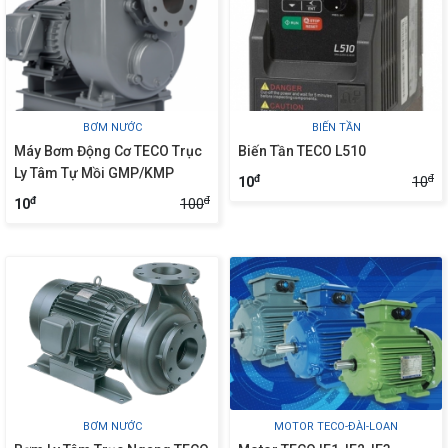
BƠM NƯỚC
BIẾN TẦN
Máy Bơm Động Cơ TECO Trục
Biến Tần TECO L510
Ly Tâm Tự Mồi GMP/KMP
đ
đ
10
10
đ
đ
100
10
BƠM NƯỚC
MOTOR TECO-ĐÀI-LOAN