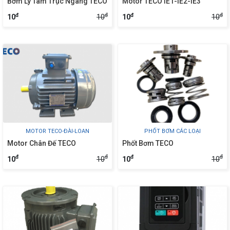
Bơm Ly Tâm Trục Ngang TECO
Motor TECO IE1-IE2-IE3
đ
đ
đ
đ
10
10
10
10
MOTOR TECO-ĐÀI-LOAN
PHỐT BƠM CÁC LOẠI
Motor Chân Đế TECO
Phốt Bơm TECO
đ
đ
đ
đ
10
10
10
10