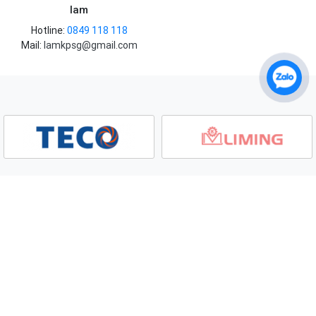
lam
Hotline:
0849 118 118
Mail:
lamkpsg@gmail.com
THÔNG TIN
HỖ TRỢ KHÁCH HÀNG
Chính sách & Quy định
Hướng dẫn mua hàng
Chính sách bảo mật
Thông tin thanh toán
Điều khoản dịch vụ
Điều khoản sử dụng
Bảo mật thông tin