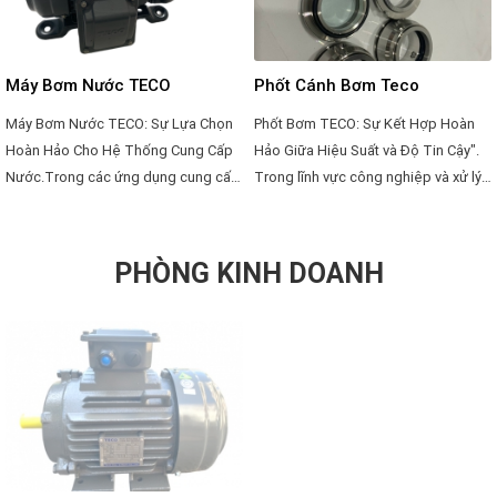
điện TECO.
hoặc hỗn hợp khí-đám.
Máy Bơm Nước TECO
Phốt Cánh Bơm Teco
Máy Bơm Nước TECO: Sự Lựa Chọn
Phốt Bơm TECO: Sự Kết Hợp Hoàn
Hoàn Hảo Cho Hệ Thống Cung Cấp
Hảo Giữa Hiệu Suất và Độ Tin Cậy".
Nước.Trong các ứng dụng cung cấp
Trong lĩnh vực công nghiệp và xử lý
nước, việc chọn lựa một hệ thống
nước, việc lựa chọn phốt bơm chất
bơm đáng tin cậy và hiệu quả là vô
lượng là điều vô cùng quan trọng để
cùng quan trọng. Và trong danh sách
đảm bảo hiệu suất và độ tin cậy của
PHÒNG KINH DOANH
những nhà sản xuất hàng đầu về các
hệ thống. Trong thị trường đầy cạnh
sản phẩm bơm, TECO là một tên tuổi
tranh này, phốt bơm TECO đã nhanh
được biết đến với sự đa dạng, chất
chóng chiếm được sự tin tưởng và
lượng và độ tin cậy của sản phẩm
đánh giá cao từ cộng đồng người
của mình.
tiêu dùng và các chuyên gia. Dưới
đây là một bài đánh giá tốt nhất về
phốt bơm TECO, với sự tập trung vào
các ưu điểm nổi bật của sản phẩm
này.