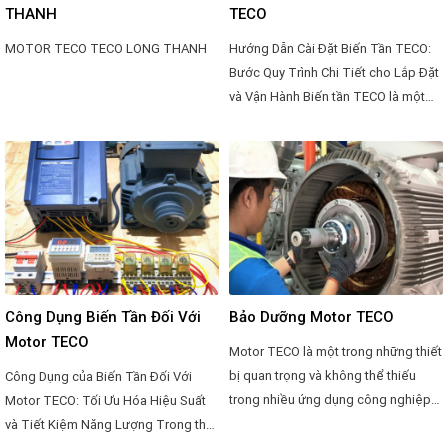
THANH
TECO
MOTOR TECO TECO LONG THANH
Hướng Dẫn Cài Đặt Biến Tần TECO:
Bước Quy Trình Chi Tiết cho Lắp Đặt
và Vận Hành Biến tần TECO là một
trong những thiết bị quan trọng trong
ngành công nghiệp để điều khiển
tốc độ quay của động cơ điện. Việc
cài đặt chính xác và hiệu quả của
biến tần là yếu tố then chốt đối với
hiệu suất và an toàn của hệ thống
điện. Dưới đây là một hướng dẫn chi
tiết về cách cài đặt biến tần TECO.
Công Dụng Biến Tần Đối Với
Bảo Dưỡng Motor TECO
Motor TECO
Motor TECO là một trong những thiết
bị quan trọng và không thể thiếu
Công Dụng của Biến Tần Đối Với
trong nhiều ứng dụng công nghiệp
Motor TECO: Tối Ưu Hóa Hiệu Suất
và dân dụng. Để đảm bảo hoạt động
và Tiết Kiệm Năng Lượng Trong thế
ổn định và hiệu suất cao của motor