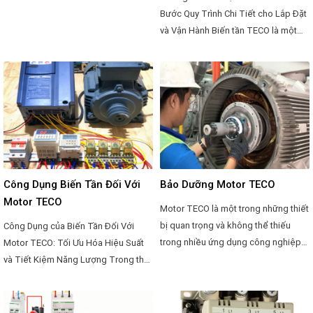
Bước Quy Trình Chi Tiết cho Lắp Đặt
và Vận Hành Biến tần TECO là một
trong những thiết bị quan trọng trong
ngành công nghiệp để điều khiển
tốc độ quay của động cơ điện. Việc
cài đặt chính xác và hiệu quả của
biến tần là yếu tố then chốt đối với
hiệu suất và an toàn của hệ thống
điện. Dưới đây là một hướng dẫn chi
tiết về cách cài đặt biến tần TECO.
Công Dụng Biến Tần Đối Với
Bảo Dưỡng Motor TECO
Motor TECO
Motor TECO là một trong những thiết
bị quan trọng và không thể thiếu
Công Dụng của Biến Tần Đối Với
trong nhiều ứng dụng công nghiệp
Motor TECO: Tối Ưu Hóa Hiệu Suất
và dân dụng. Để đảm bảo hoạt động
và Tiết Kiệm Năng Lượng Trong thế
ổn định và hiệu suất cao của motor
giới công nghiệp hiện đại, việc sử
trong thời gian dài, việc bảo dưỡng
dụng motor để điều khiển các thiết
định kỳ là rất quan trọng. Dưới đây là
bị và hệ thống là không thể tránh