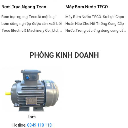
Bơm Trục Ngang Teco
Máy Bơm Nước TECO
Bơm trục ngang Teco là một loại
Máy Bơm Nước TECO: Sự Lựa Chọn
bơm công nghiệp được sản xuất bởi
Hoàn Hảo Cho Hệ Thống Cung Cấp
Teco Electric & Machinery Co., Ltd.,
Nước.Trong các ứng dụng cung cấp
một công ty có trụ sở tại Đài Loan
nước, việc chọn lựa một hệ thống
chuyên sản xuất các sản phẩm liên
bơm đáng tin cậy và hiệu quả là vô
quan đến điện và cơ khí. Bơm trục
cùng quan trọng. Và trong danh sách
PHÒNG KINH DOANH
ngang Teco là một sản phẩm được
những nhà sản xuất hàng đầu về các
ứng dụng rộng rãi trong các ngành
sản phẩm bơm, TECO là một tên tuổi
công nghiệp khác nhau để cung cấp
được biết đến với sự đa dạng, chất
dòng chảy và áp lực cho chất lỏng
lượng và độ tin cậy của sản phẩm
hoặc hỗn hợp khí-đám.
của mình.
lam
Hotline:
0849 118 118